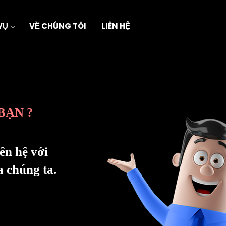
VỤ
VỀ CHÚNG TÔI
LIÊN HỆ
BẠN ?
ên hệ với
a chúng ta.