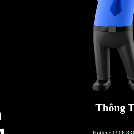
Thông T
n
g
Hotline: 0906.8