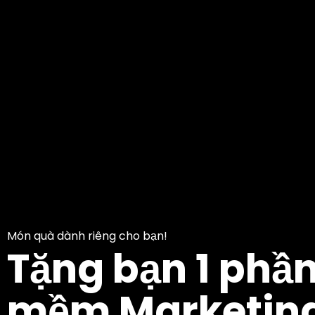
Món quà dành riêng cho bạn!
Tặng bạn 1 phầ
mềm Marketin