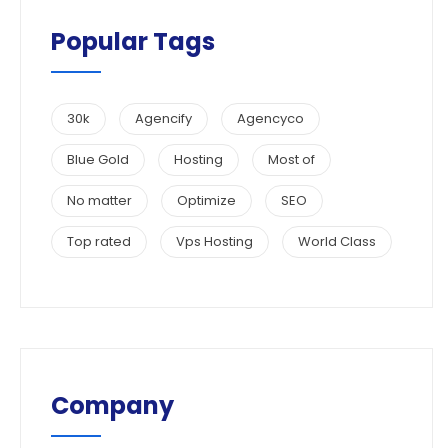
Popular Tags
30k
Agencify
Agencyco
Blue Gold
Hosting
Most of
No matter
Optimize
SEO
Top rated
Vps Hosting
World Class
Company